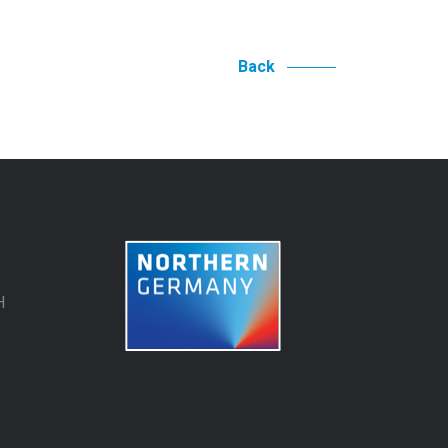
Back
H