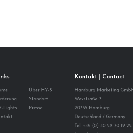
inks
Kontakt | Contact
ome
Über HY-5
Hamburg Marketing Gmb
rderung
Standort
Wexstraße 7
-Lights
Presse
20355 Hamburg
ntakt
Deutschland / Germany
Tel. +49 (0) 40 22 70 19 22