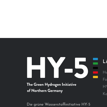
L
H
Fö
HY
Ko
Die grüne Wasserstoffinitiative HY-5