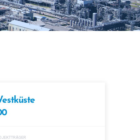
estküste
00
OJEKTTRÄGER