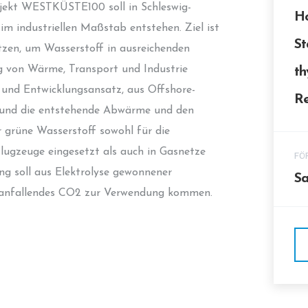
jekt WESTKÜSTE100 soll in Schleswig-
Ho
im industriellen Maßstab entstehen. Ziel ist
St
tzen, um Wasserstoff in ausreichenden
 von Wärme, Transport und Industrie
th
- und Entwicklungsansatz, aus Offshore-
Re
n und die entstehende Abwärme und den
r grüne Wasserstoff sowohl für die
Flugzeuge eingesetzt als auch in Gasnetze
FÖ
ung soll aus Elektrolyse gewonnener
S
 anfallendes CO2 zur Verwendung kommen.